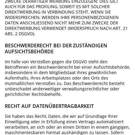
ZWECKE DERARTIGER WERBUNG EINZULEGEN; DIES GILT
AUCH FÜR DAS PROFILING, SOWEIT ES MIT SOLCHER
DIREKTWERBUNG IN VERBINDUNG STEHT. WENN SIE
WIDERSPRECHEN, WERDEN IHRE PERSONENBEZOGENEN
DATEN ANSCHLIESSEND NICHT MEHR ZUM ZWECKE DER
DIREKTWERBUNG VERWENDET (WIDERSPRUCH NACH ART. 21
ABS. 2 DSGVO).
BESCHWERDE­RECHT BEI DER ZUSTÄNDIGEN
AUFSICHTS­BEHÖRDE
Im Falle von Verstößen gegen die DSGVO steht den
Betroffenen ein Beschwerderecht bei einer Aufsichtsbehörde,
insbesondere in dem Mitgliedstaat ihres gewöhnlichen
Aufenthalts, ihres Arbeitsplatzes oder des Orts des
mutmaßlichen Verstoßes zu. Das Beschwerderecht besteht
unbeschadet anderweitiger verwaltungsrechtlicher oder
gerichtlicher Rechtsbehelfe.
RECHT AUF DATEN­ÜBERTRAG­BARKEIT
Sie haben das Recht, Daten, die wir auf Grundlage Ihrer
Einwilligung oder in Erfüllung eines Vertrags automatisiert
verarbeiten, an sich oder an einen Dritten in einem gängigen,
maschinenlesbaren Format aushändigen zu lassen. Sofern