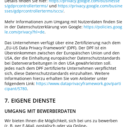
Details finden Sie hier:
https://privacy.google.com/businesse
s/gdprcontrollerterms/
und
https://privacy.google.com/busine
sses/gdprcontrollerterms/sccs/
.
Mehr Informationen zum Umgang mit Nutzerdaten finden Sie
in der Datenschutzerklärung von Google:
https://policies.goog
le.com/privacy?hl=de
.
Das Unternehmen verfügt über eine Zertifizierung nach dem
„EU-US Data Privacy Framework“ (DPF). Der DPF ist ein
Übereinkommen zwischen der Europäischen Union und den
USA, der die Einhaltung europäischer Datenschutzstandards
bei Datenverarbeitungen in den USA gewährleisten soll.
Jedes nach dem DPF zertifizierte Unternehmen verpflichtet
sich, diese Datenschutzstandards einzuhalten. Weitere
Informationen hierzu erhalten Sie vom Anbieter unter
folgendem Link:
https://www.dataprivacyframework.gov/parti
cipant/5780
.
7. EIGENE DIENSTE
UMGANG MIT BEWERBERDATEN
Wir bieten Ihnen die Möglichkeit, sich bei uns zu bewerben
(z. B. per E-Mail, postalisch oder via Online-